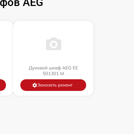
афов AEG
Духовой шкаф AEG EE
501301 M
Заказать ремонт