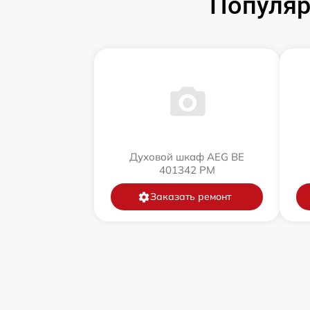
Популяр
Духовой шкаф AEG BE
401342 PM
Заказать ремонт