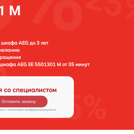
1 M
 шкафа AEG до 3 лет
 желанию
бращения
о шкафа
AEG EE 5501301 M от 35 минут
я со специалистом
Оставить заявку
есь c
политикой конфиденциальности