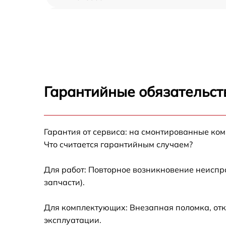
Замена ТЭН AEG KM 8403001 M
Замена таймера AEG KM 8403001 M
Замена предохранителя AEG KM 8403001 
Гарантийные обязательст
Замена шнура питания AEG KM 8403001 M
Гарантия от сервиса: на смонтированные ко
Замена термодатчика AEG KM 8403001 M
Что считается гарантийным случаем?
Замена панели управления AEG KM 840300
M
Для работ: Повторное возникновение неиспр
запчасти).
Для комплектующих: Внезапная поломка, отк
эксплуатации.