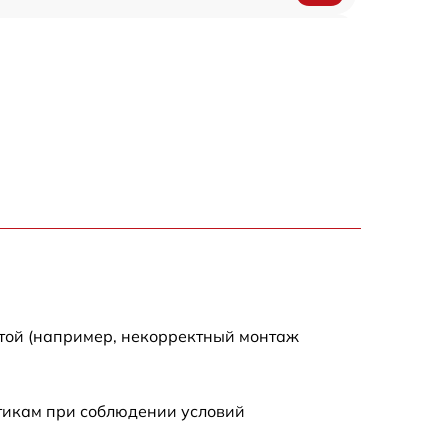
1200 р
500 р
700 р
500 р
900 р
1500 р
отой (например, некорректный монтаж
стикам при соблюдении условий