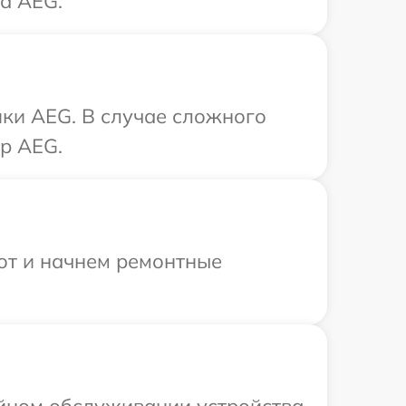
а AEG.
ки AEG. В случае сложного
р AEG.
бот и начнем ремонтные