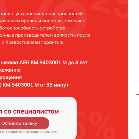
зани с устранением неисправностей
выявляем причины поломки, заменяем
ботоспособность устройства.
анные производителем запчасти, после
 и предоставляем гарантию.
 шкафа AEG KM 8403001 M до 3 лет
 желанию
бращения
 KM 8403001 M от 35 минут
я со специалистом
Оставить заявку
есь c
политикой конфиденциальности