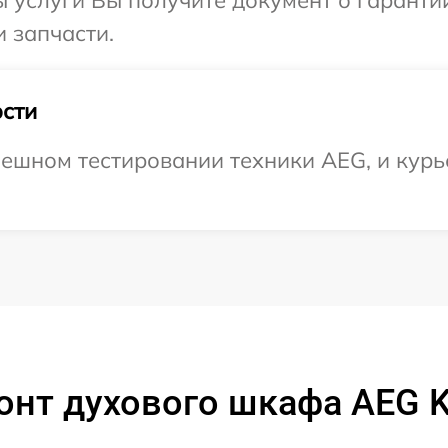
ы услуги Вы получите документ о гарант
и запчасти.
сти
ешном тестировании техники AEG, и курье
онт духового шкафа AEG 