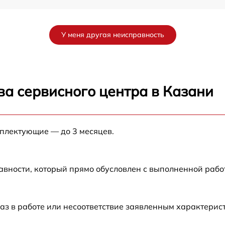
от 60 мин
У меня другая неисправность
от 60 мин
M
от 60 мин
ва сервисного центра в Казани
от 60 мин
мплектующие — до 3 месяцев.
от 60 мин
1
от 60 мин
авности, который прямо обусловлен с выполненной раб
аз в работе или несоответствие заявленным характери