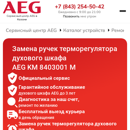
+7 (843) 254-50-42
Ежедневно с 9:00 до 21:00
Сервисный центр AEG
в
Позвонить
мне утром
Казани
Сервисный центр AEG
Каталог устройств
Ремонт
Замена ручек терморегулятора
духового шкафа
AEG KM 8403001 M
Официальный сервис
Гарантийное обслуживание
духового шкафа AEG до 3 лет
Диагностика за наш счет,
ремонт по желанию
Бесплатный выезд курьера
в день обращения
Замена ручек терморегулятора духового
шкафа