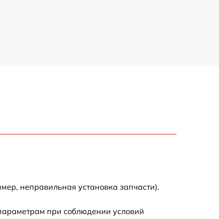
850 р
2450 р
1800 р
1100 р
1100 р
1800 р
1000 р
мер, неправильная установка запчасти).
1550 р
 параметрам при соблюдении условий