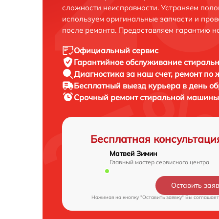
сложности неисправности. Устраняем поло
используем оригинальные запчасти и пров
после ремонта. Предоставляем гарантию н
Официальный сервис
Гарантийное обслуживание
стиральн
Диагностика за наш счет,
ремонт по
Бесплатный выезд курьера
в день о
Срочный ремонт
стиральной машины 
Бесплатная консультаци
Матвей Зимин
Главный мастер сервисного центра
Оставить зая
Нажимая на кнопку "Оставить заявку" Вы соглашает