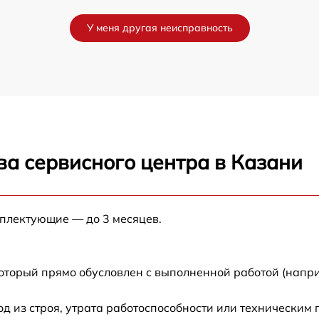
от 60 мин
G
У меня другая неисправность
от 60 мин
от 60 мин
от 60 мин
ва сервисного центра в Казани
от 60 мин
от 60 мин
мплектующие — до 3 месяцев.
от 60 мин
который прямо обусловлен с выполненной работой (напри
от 60 мин
 из строя, утрата работоспособности или техническим