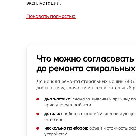
Замена прессостата стиральной машины
эксплуатации.
AEG
Показать полностью
Замена заливного шланга стиральной
машины AEG
Замена мотора стиральной машины AEG
Ремонт или замена дозатора моющих
Что можно согласовать
средств стиральной машины AEG
до ремонта стиральны
Замена шкива барабана стиральной
машины AEG
До начала ремонта стиральных машин AEG 
Ремонт или замена патрубка стиральной
диагностику, запчасти и предварительный р
машины AEG
диагностика:
сначала выясняем причину по
Замена жгута электропроводки стиральной
приступаем к работам
машины AEG
детали:
подбор запчастей и комплектующих
отдельно
Замена сетевого фильтра стиральной
машины AEG
несколько приборов:
объём и стоимость ра
устройству