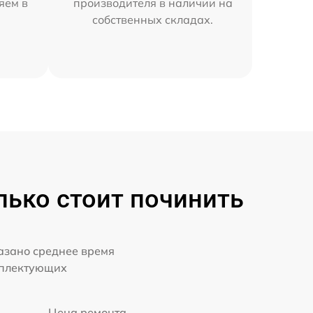
яем в
производителя в наличии на
собственных складах.
ько стоит починить
казано среднее время
мплектующих
Цена ремонта