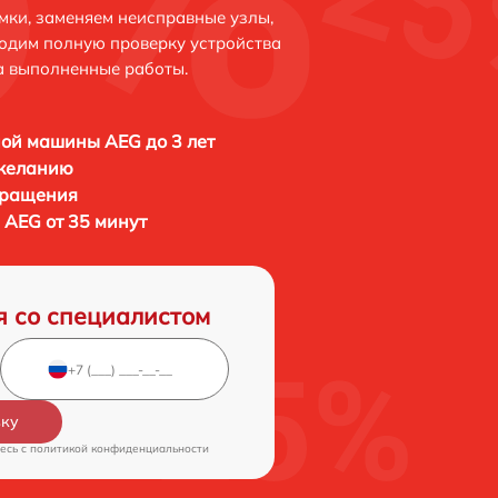
мки, заменяем неисправные узлы,
одим полную проверку устройства
а выполненные работы.
ой машины AEG до 3 лет
 желанию
бращения
AEG от 35 минут
я со специалистом
вку
есь c
политикой конфиденциальности