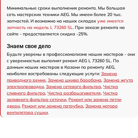
Минимальные сроки выполнения ремонта. Мы большая
сеть мастерских техники AEG. Мы имеем более 20 тыс.
запчастей. И возможно на наших складах
уже имеется
запчасть на модель L 73260 SL
. При заказе ремонта на
сайте - предоставляется скидка -25%.
Знаем свое дело
Будьте уверены в профессионализме наших мастеров - они
с уверенностью выполнят ремонт AEG L 73260 SL. По
данным наших мастеров в Казани по ремонту AEG,
наиболее востребованы следующие услуги:
Замена
приводного ремня
,
Замена шкива барабана
,
Замена жгута
электропроводки
,
Замена сетевого фильтра
,
Чистка
сливного фильтра
,
Чистка разбрызгивателя
,
Чистка
заливного фильтра-сеточки
,
Ремонт или замена петли
двери
,
Ремонт или замена патрубка
,
Замена мотора
вентилятора сушки
.