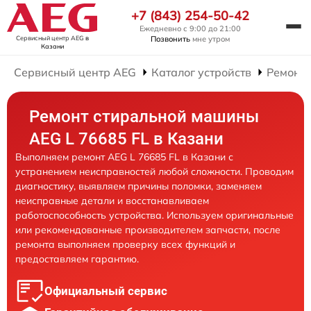
+7 (843) 254-50-42
Ежедневно с 9:00 до 21:00
Сервисный центр AEG
в
Позвонить
мне утром
Казани
Сервисный центр AEG
Каталог устройств
Ремонт
Ремонт стиральной машины
AEG L 76685 FL в Казани
Выполняем ремонт AEG L 76685 FL в Казани с
устранением неисправностей любой сложности. Проводим
диагностику, выявляем причины поломки, заменяем
неисправные детали и восстанавливаем
работоспособность устройства. Используем оригинальные
или рекомендованные производителем запчасти, после
ремонта выполняем проверку всех функций и
предоставляем гарантию.
Официальный сервис