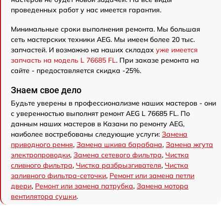
проведенных работ у нас имеется гарантия.
Минимальные сроки выполнения ремонта. Мы большая
сеть мастерских техники AEG. Мы имеем более 20 тыс.
запчастей. И возможно на наших складах
уже имеется
запчасть на модель L 76685 FL
. При заказе ремонта на
сайте - предоставляется скидка -25%.
Знаем свое дело
Будьте уверены в профессионализме наших мастеров - они
с уверенностью выполнят ремонт AEG L 76685 FL. По
данным наших мастеров в Казани по ремонту AEG,
наиболее востребованы следующие услуги:
Замена
приводного ремня
,
Замена шкива барабана
,
Замена жгута
электропроводки
,
Замена сетевого фильтра
,
Чистка
сливного фильтра
,
Чистка разбрызгивателя
,
Чистка
заливного фильтра-сеточки
,
Ремонт или замена петли
двери
,
Ремонт или замена патрубка
,
Замена мотора
вентилятора сушки
.