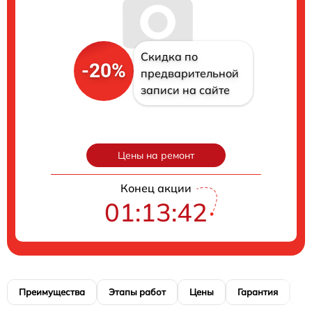
Скидка по
-20%
предварительной
записи на сайте
Цены на ремонт
Конец акции
01:13:41
Преимущества
Этапы работ
Цены
Гарантия
М