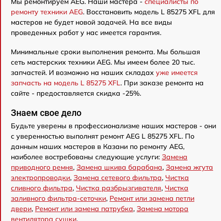
Мы ремонтируем AEG. Наши мастера -
специалисты по
ремонту техники AEG
. Восстановить модель L 85275 XFL для
мастеров не будет новой задачей. На все виды
проведенных работ у нас имеется гарантия.
Минимальные сроки выполнения ремонта. Мы большая
сеть мастерских техники AEG. Мы имеем более 20 тыс.
запчастей. И возможно на наших складах
уже имеется
запчасть на модель L 85275 XFL
. При заказе ремонта на
сайте - предоставляется скидка -25%.
Знаем свое дело
Будьте уверены в профессионализме наших мастеров - они
с уверенностью выполнят ремонт AEG L 85275 XFL. По
данным наших мастеров в Казани по ремонту AEG,
наиболее востребованы следующие услуги:
Замена
приводного ремня
,
Замена шкива барабана
,
Замена жгута
электропроводки
,
Замена сетевого фильтра
,
Чистка
сливного фильтра
,
Чистка разбрызгивателя
,
Чистка
заливного фильтра-сеточки
,
Ремонт или замена петли
двери
,
Ремонт или замена патрубка
,
Замена мотора
вентилятора сушки
.