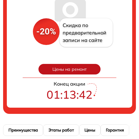
Скидка по
-20%
предварительной
записи на сайте
Цены на ремонт
Конец акции
01:13:41
Преимущества
Этапы работ
Цены
Гарантия
М