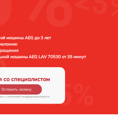
ой машины AEG до 3 лет
 желанию
бращения
льной машины
AEG LAV 70530 от 35 минут
я со специалистом
Оставить заявку
есь c
политикой конфиденциальности