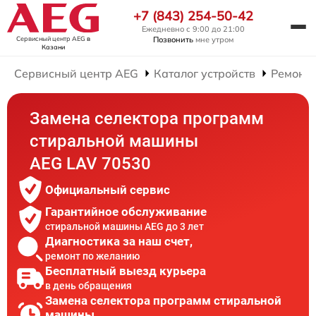
+7 (843) 254-50-42
Ежедневно с 9:00 до 21:00
Сервисный центр AEG
в
Позвонить
мне утром
Казани
Сервисный центр AEG
Каталог устройств
Ремонт
Замена селектора программ
стиральной машины
AEG LAV 70530
Официальный сервис
Гарантийное обслуживание
стиральной машины AEG до 3 лет
Диагностика за наш счет,
ремонт по желанию
Бесплатный выезд курьера
в день обращения
Замена селектора программ стиральной
машины