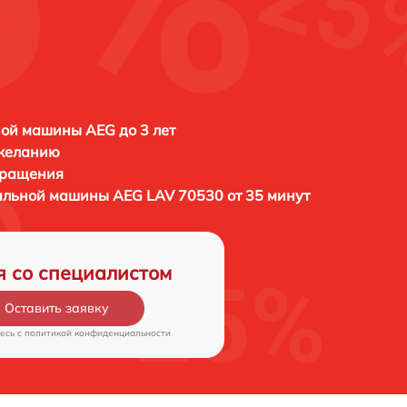
ой машины AEG до 3 лет
 желанию
бращения
ральной машины
AEG LAV 70530 от 35 минут
я со специалистом
Оставить заявку
есь c
политикой конфиденциальности