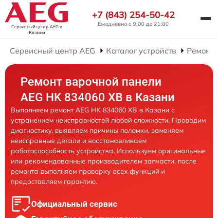
+7 (843) 254-50-42
Ежедневно с 9:00 до 21:00
Сервисный центр AEG
в
Казани
Сервисный центр AEG
Каталог устройств
Ремонт
Ремонт варочной панели
AEG HK 834060 XB в Казани
Выполняем ремонт AEG HK 834060 XB в Казани с
устранением неисправностей любой сложности. Проводим
диагностику, выявляем причины поломки, заменяем
неисправные детали и восстанавливаем
работоспособность устройства. Используем оригинальные
или рекомендованные производителем запчасти, после
ремонта выполняем проверку всех функций и
предоставляем гарантию.
Официальный сервис