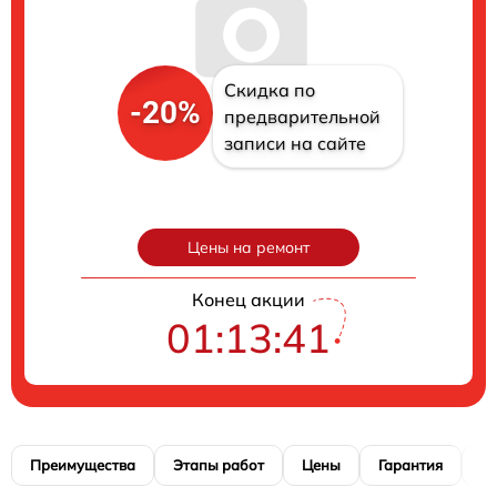
Скидка по
-20%
предварительной
записи на сайте
Цены на ремонт
Конец акции
01:13:40
Преимущества
Этапы работ
Цены
Гарантия
М