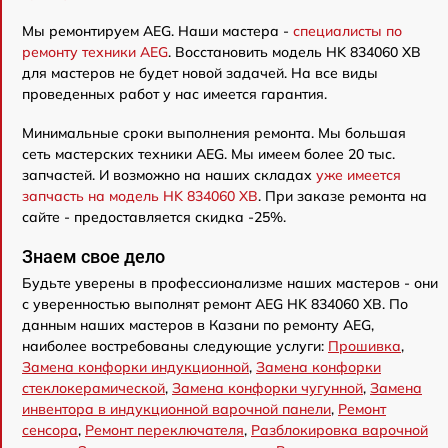
Мы ремонтируем AEG. Наши мастера -
специалисты по
ремонту техники AEG
. Восстановить модель HK 834060 XB
для мастеров не будет новой задачей. На все виды
проведенных работ у нас имеется гарантия.
Минимальные сроки выполнения ремонта. Мы большая
сеть мастерских техники AEG. Мы имеем более 20 тыс.
запчастей. И возможно на наших складах
уже имеется
запчасть на модель HK 834060 XB
. При заказе ремонта на
сайте - предоставляется скидка -25%.
Знаем свое дело
Будьте уверены в профессионализме наших мастеров - они
с уверенностью выполнят ремонт AEG HK 834060 XB. По
данным наших мастеров в Казани по ремонту AEG,
наиболее востребованы следующие услуги:
Прошивка
,
Замена конфорки индукционной
,
Замена конфорки
стеклокерамической
,
Замена конфорки чугунной
,
Замена
инвентора в индукционной варочной панели
,
Ремонт
сенсора
,
Ремонт переключателя
,
Разблокировка варочной