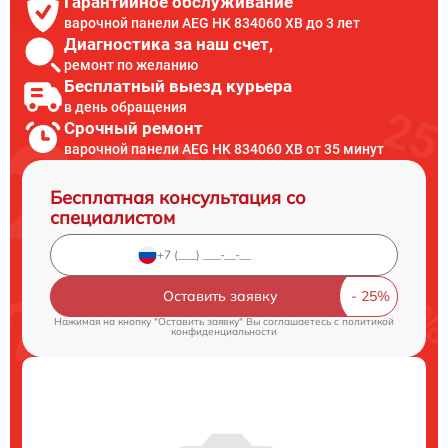
Гарантийное обслуживание
варочной панели AEG HK 834060 XB до 3 лет
Диагностика за наш счет,
ремонт по желанию
Бесплатный выезд курьера
в день обращения
Срочный ремонт
варочной панели AEG HK 834060 XB от 35 минут
Бесплатная консультация со
специалистом
Оставить заявку
Нажимая на кнопку "Оставить заявку" Вы соглашаетесь c
политикой
конфиденциальности