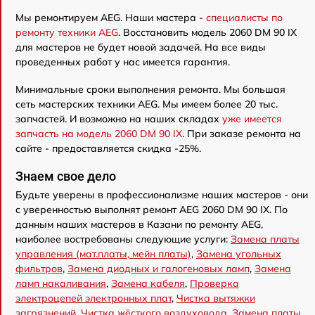
Мы ремонтируем AEG. Наши мастера -
специалисты по
ремонту техники AEG
. Восстановить модель 2060 DM 90 IX
для мастеров не будет новой задачей. На все виды
проведенных работ у нас имеется гарантия.
Минимальные сроки выполнения ремонта. Мы большая
сеть мастерских техники AEG. Мы имеем более 20 тыс.
запчастей. И возможно на наших складах
уже имеется
запчасть на модель 2060 DM 90 IX
. При заказе ремонта на
сайте - предоставляется скидка -25%.
Знаем свое дело
Будьте уверены в профессионализме наших мастеров - они
с уверенностью выполнят ремонт AEG 2060 DM 90 IX. По
данным наших мастеров в Казани по ремонту AEG,
наиболее востребованы следующие услуги:
Замена платы
управления (мат.платы, мейн платы)
,
Замена угольных
фильтров
,
Замена диодных и галогеновых ламп
,
Замена
ламп накаливания
,
Замена кабеля
,
Проверка
электроцепей электронных плат
,
Чистка вытяжки
загрязнений
,
Чистка жёсткого воздуховода
,
Замена платы