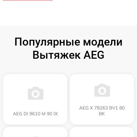
Популярные модели
Вытяжек AEG
AEG X 78263 BV1 80
AEG DI 9610 M 90 IX
BK