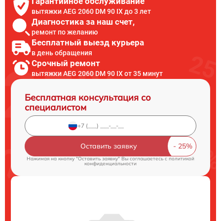
Гарантийное обслуживание
вытяжки AEG 2060 DM 90 IX до 3 лет
Диагностика за наш счет,
ремонт по желанию
Бесплатный выезд курьера
в день обращения
Срочный ремонт
вытяжки AEG 2060 DM 90 IX от 35 минут
Бесплатная консультация со
специалистом
Оставить заявку
Нажимая на кнопку "Оставить заявку" Вы соглашаетесь c
политикой
конфиденциальности