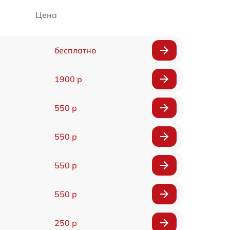
Цена
бесплатно
1900 р
550 р
550 р
550 р
550 р
250 р