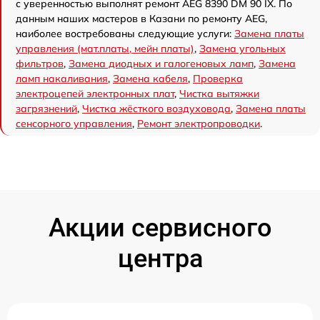
с уверенностью выполнят ремонт AEG 8390 DM 90 IX. По
данным наших мастеров в Казани по ремонту AEG,
наиболее востребованы следующие услуги:
Замена платы
управления (мат.платы, мейн платы)
,
Замена угольных
фильтров
,
Замена диодных и галогеновых ламп
,
Замена
ламп накаливания
,
Замена кабеля
,
Проверка
электроцепей электронных плат
,
Чистка вытяжки
загрязнений
,
Чистка жёсткого воздуховода
,
Замена платы
сенсорного управления
,
Ремонт электропроводки
.
Акции сервисного
центра