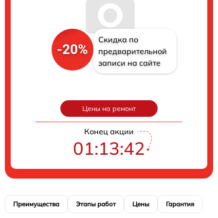
Скидка по
-20%
предварительной
записи на сайте
Цены на ремонт
Конец акции
01:13:41
Преимущества
Этапы работ
Цены
Гарантия
М