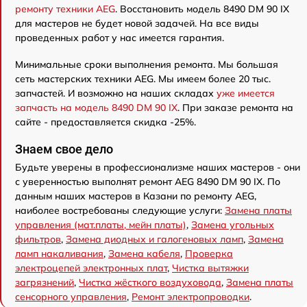
ремонту техники AEG
. Восстановить модель 8490 DM 90 IX
для мастеров не будет новой задачей. На все виды
проведенных работ у нас имеется гарантия.
Минимальные сроки выполнения ремонта. Мы большая
сеть мастерских техники AEG. Мы имеем более 20 тыс.
запчастей. И возможно на наших складах
уже имеется
запчасть на модель 8490 DM 90 IX
. При заказе ремонта на
сайте - предоставляется скидка -25%.
Знаем свое дело
Будьте уверены в профессионализме наших мастеров - они
с уверенностью выполнят ремонт AEG 8490 DM 90 IX. По
данным наших мастеров в Казани по ремонту AEG,
наиболее востребованы следующие услуги:
Замена платы
управления (мат.платы, мейн платы)
,
Замена угольных
фильтров
,
Замена диодных и галогеновых ламп
,
Замена
ламп накаливания
,
Замена кабеля
,
Проверка
электроцепей электронных плат
,
Чистка вытяжки
загрязнений
,
Чистка жёсткого воздуховода
,
Замена платы
сенсорного управления
,
Ремонт электропроводки
.