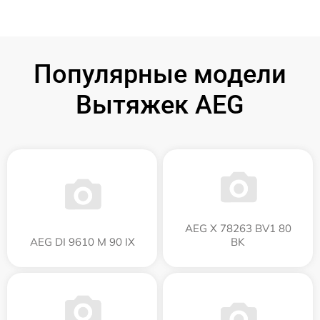
Популярные модели
Вытяжек AEG
AEG X 78263 BV1 80
AEG DI 9610 M 90 IX
BK