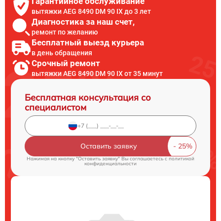
Гарантийное обслуживание
вытяжки AEG 8490 DM 90 IX до 3 лет
Диагностика за наш счет,
ремонт по желанию
Бесплатный выезд курьера
в день обращения
Срочный ремонт
вытяжки AEG 8490 DM 90 IX от 35 минут
Бесплатная консультация со
специалистом
Оставить заявку
Нажимая на кнопку "Оставить заявку" Вы соглашаетесь c
политикой
конфиденциальности