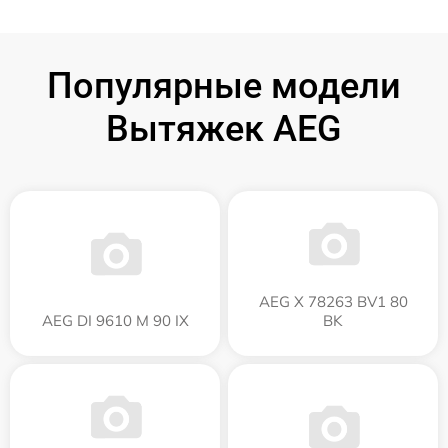
Популярные модели
Вытяжек AEG
AEG X 78263 BV1 80
AEG DI 9610 M 90 IX
BK