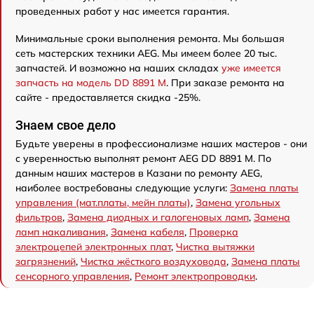
проведенных работ у нас имеется гарантия.
Минимальные сроки выполнения ремонта. Мы большая
сеть мастерских техники AEG. Мы имеем более 20 тыс.
запчастей. И возможно на наших складах
уже имеется
запчасть на модель DD 8891 M
. При заказе ремонта на
сайте - предоставляется скидка -25%.
Знаем свое дело
Будьте уверены в профессионализме наших мастеров - они
с уверенностью выполнят ремонт AEG DD 8891 M. По
данным наших мастеров в Казани по ремонту AEG,
наиболее востребованы следующие услуги:
Замена платы
управления (мат.платы, мейн платы)
,
Замена угольных
фильтров
,
Замена диодных и галогеновых ламп
,
Замена
ламп накаливания
,
Замена кабеля
,
Проверка
электроцепей электронных плат
,
Чистка вытяжки
загрязнений
,
Чистка жёсткого воздуховода
,
Замена платы
сенсорного управления
,
Ремонт электропроводки
.