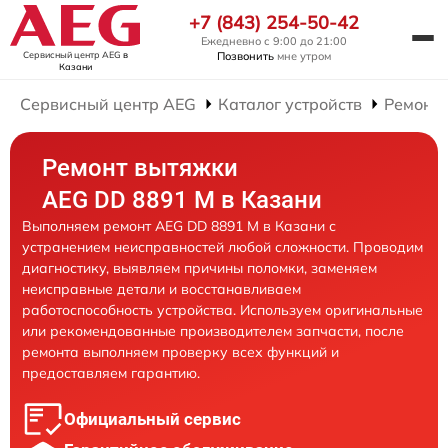
+7 (843) 254-50-42
Ежедневно с 9:00 до 21:00
Сервисный центр AEG
в
Позвонить
мне утром
Казани
Сервисный центр AEG
Каталог устройств
Ремонт
Ремонт вытяжки
AEG DD 8891 M в Казани
Выполняем ремонт AEG DD 8891 M в Казани с
устранением неисправностей любой сложности. Проводим
диагностику, выявляем причины поломки, заменяем
неисправные детали и восстанавливаем
работоспособность устройства. Используем оригинальные
или рекомендованные производителем запчасти, после
ремонта выполняем проверку всех функций и
предоставляем гарантию.
Официальный сервис