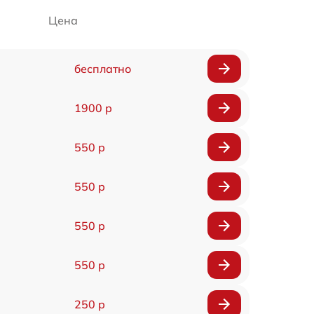
Цена
бесплатно
1900 р
550 р
550 р
550 р
550 р
250 р