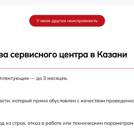
от 60 мин
У меня другая неисправность
от 60 мин
от 60 мин
ва сервисного центра в Казани
X
от 60 мин
мплектующие — до 3 месяцев.
от 60 мин
от 60 мин
ости, который прямо обусловлен с качеством проведенн
от 60 мин
из строя, отказ в работе или техническим параметрам
от 60 мин