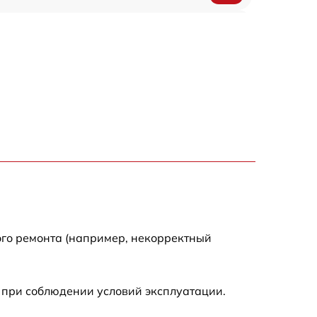
750 р
920 р
1290 р
550 р
1790 р
550 р
ого ремонта (например, некорректный
1990 р
 при соблюдении условий эксплуатации.
1990 р