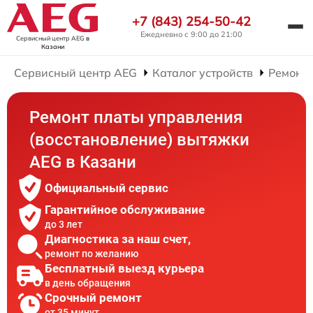
+7 (843) 254-50-42
Ежедневно с 9:00 до 21:00
Сервисный центр AEG
в
Казани
Сервисный центр AEG
Каталог устройств
Ремонт
Ремонт платы управления
(восстановление) вытяжки
AEG в Казани
Официальный сервис
Гарантийное обслуживание
до 3 лет
Диагностика за наш счет,
ремонт по желанию
Бесплатный выезд курьера
в день обращения
Срочный ремонт
от 35 минут