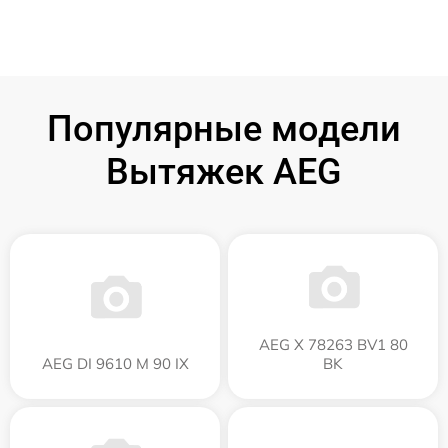
Популярные модели
Вытяжек AEG
AEG X 78263 BV1 80
AEG DI 9610 M 90 IX
BK