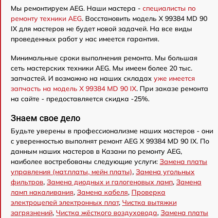
Мы ремонтируем AEG. Наши мастера -
специалисты по
ремонту техники AEG
. Восстановить модель X 99384 MD 90
IX для мастеров не будет новой задачей. На все виды
проведенных работ у нас имеется гарантия.
Минимальные сроки выполнения ремонта. Мы большая
сеть мастерских техники AEG. Мы имеем более 20 тыс.
запчастей. И возможно на наших складах
уже имеется
запчасть на модель X 99384 MD 90 IX
. При заказе ремонта
на сайте - предоставляется скидка -25%.
Знаем свое дело
Будьте уверены в профессионализме наших мастеров - они
с уверенностью выполнят ремонт AEG X 99384 MD 90 IX. По
данным наших мастеров в Казани по ремонту AEG,
наиболее востребованы следующие услуги:
Замена платы
управления (мат.платы, мейн платы)
,
Замена угольных
фильтров
,
Замена диодных и галогеновых ламп
,
Замена
ламп накаливания
,
Замена кабеля
,
Проверка
электроцепей электронных плат
,
Чистка вытяжки
загрязнений
,
Чистка жёсткого воздуховода
,
Замена платы