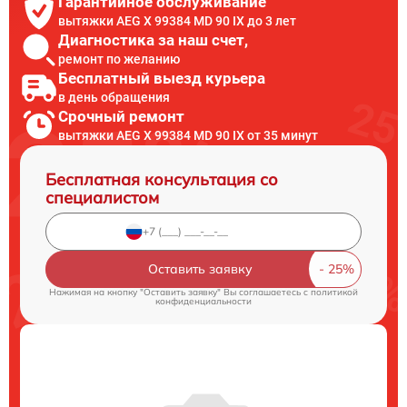
Гарантийное обслуживание
вытяжки AEG X 99384 MD 90 IX до 3 лет
Диагностика за наш счет,
ремонт по желанию
Бесплатный выезд курьера
в день обращения
Срочный ремонт
вытяжки AEG X 99384 MD 90 IX от 35 минут
Бесплатная консультация со
специалистом
Оставить заявку
Нажимая на кнопку "Оставить заявку" Вы соглашаетесь c
политикой
конфиденциальности