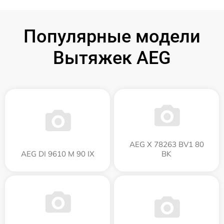
Популярные модели
Вытяжек AEG
AEG X 78263 BV1 80
AEG DI 9610 M 90 IX
BK