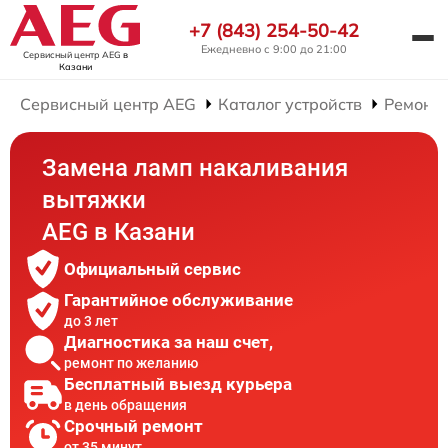
+7 (843) 254-50-42
Ежедневно с 9:00 до 21:00
Сервисный центр AEG
в
Казани
Сервисный центр AEG
Каталог устройств
Ремонт
Замена ламп накаливания
вытяжки
AEG в Казани
Официальный сервис
Гарантийное обслуживание
до 3 лет
Диагностика за наш счет,
ремонт по желанию
Бесплатный выезд курьера
в день обращения
Срочный ремонт
от 35 минут